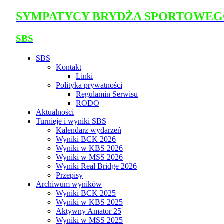
SYMPATYCY BRYDŻA SPORTOWE
SBS
SBS
Kontakt
Linki
Polityka prywatności
Regulamin Serwisu
RODO
Aktualności
Turnieje i wyniki SBS
Kalendarz wydarzeń
Wyniki BCK 2026
Wyniki w KBS 2026
Wyniki w MSS 2026
Wyniki Real Bridge 2026
Przepisy
Archiwum wyników
Wyniki BCK 2025
Wyniki w KBS 2025
Aktywny Amator 25
Wyniki w MSS 2025