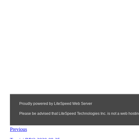
Previous