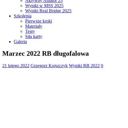
Aktywny Amator 25
Wyniki w MSS 2025
Wyniki Real Bridge 2025
Szkolenia
Pierwsze kroki
Materiały
Testy
Siła karty
Galeria
Marzec 2022 RB długofalowa
21 lutego 2022
Grzegorz Kujszczyk
Wyniki RB 2022
0