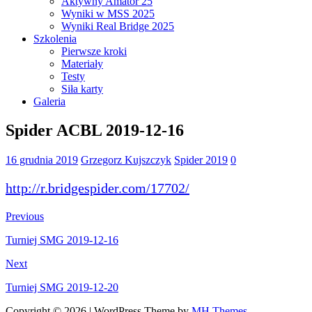
Aktywny Amator 25
Wyniki w MSS 2025
Wyniki Real Bridge 2025
Szkolenia
Pierwsze kroki
Materiały
Testy
Siła karty
Galeria
Spider ACBL 2019-12-16
16 grudnia 2019
Grzegorz Kujszczyk
Spider 2019
0
http://r.bridgespider.com/17702/
Previous
Turniej SMG 2019-12-16
Next
Turniej SMG 2019-12-20
Copyright © 2026 | WordPress Theme by
MH Themes